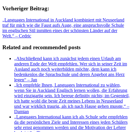
Vorheriger Beitrag:
„Languages International in Auckland kombiniert mit Neuseeland
traf für mich wie die Faust aufs Auge, eine anspruchsvolle Schule
im englischen Stil inmitten eines der schönsten Länder auf der
Welt.“ – Cedric
Related and recommended posts
„Abschließend kann ich zunächst jedem einen Urlaub am
anderen Ende der Welt empfehlen. Wer sich in seiner Zeit im
Ausland auch noch weiterbilden möchte, dem kann ich
bedenkenlos die Sprachschule und deren Angebot ans Herz
legen“ – Jan
„Ich empfehle Ihnen, Languages International zu wählen,
wenn Sie in Auckland Englisch lernen wollen, die Erfahrung
wird einzigartig sein. Ich bereue definitiv nichts; im Gegenteil,
ich hatte wohl die beste Zeit meines Lebens in Neuseeland
und war wirklich traurig, als ich nach Hause gehen musste.“ –
Damian
„Languages International kann ich als Schule sehr empfehlen
da die persönlichen Ziele und Interessen eines jeden Schülers
sehr ernst genommen werden und die Motivation der Lehrer