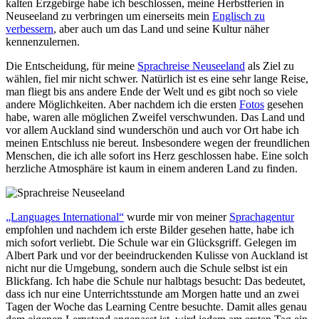
kalten Erzgebirge habe ich beschlossen, meine Herbstferien in
Neuseeland zu verbringen um einerseits mein
Englisch zu
verbessern
, aber auch um das Land und seine Kultur näher
kennenzulernen.
Die Entscheidung, für meine
Sprachreise Neuseeland
als Ziel zu
wählen, fiel mir nicht schwer. Natürlich ist es eine sehr lange Reise,
man fliegt bis ans andere Ende der Welt und es gibt noch so viele
andere Möglichkeiten. Aber nachdem ich die ersten
Fotos
gesehen
habe, waren alle möglichen Zweifel verschwunden. Das Land und
vor allem Auckland sind wunderschön und auch vor Ort habe ich
meinen Entschluss nie bereut. Insbesondere wegen der freundlichen
Menschen, die ich alle sofort ins Herz geschlossen habe. Eine solch
herzliche Atmosphäre ist kaum in einem anderen Land zu finden.
„Languages International“
wurde mir von meiner
Sprachagentur
empfohlen und nachdem ich erste Bilder gesehen hatte, habe ich
mich sofort verliebt. Die Schule war ein Glücksgriff. Gelegen im
Albert Park und vor der beeindruckenden Kulisse von Auckland ist
nicht nur die Umgebung, sondern auch die Schule selbst ist ein
Blickfang. Ich habe die Schule nur halbtags besucht: Das bedeutet,
dass ich nur eine Unterrichtsstunde am Morgen hatte und an zwei
Tagen der Woche das Learning Centre besuchte. Damit alles genau