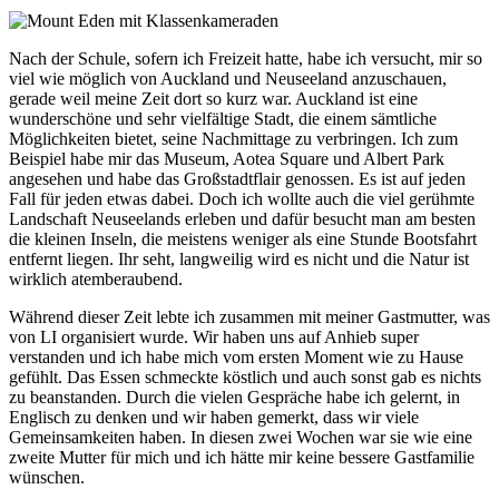
Nach der Schule, sofern ich Freizeit hatte, habe ich versucht, mir so
viel wie möglich von Auckland und Neuseeland anzuschauen,
gerade weil meine Zeit dort so kurz war. Auckland ist eine
wunderschöne und sehr vielfältige Stadt, die einem sämtliche
Möglichkeiten bietet, seine Nachmittage zu verbringen. Ich zum
Beispiel habe mir das Museum, Aotea Square und Albert Park
angesehen und habe das Großstadtflair genossen. Es ist auf jeden
Fall für jeden etwas dabei. Doch ich wollte auch die viel gerühmte
Landschaft Neuseelands erleben und dafür besucht man am besten
die kleinen Inseln, die meistens weniger als eine Stunde Bootsfahrt
entfernt liegen. Ihr seht, langweilig wird es nicht und die Natur ist
wirklich atemberaubend.
Während dieser Zeit lebte ich zusammen mit meiner Gastmutter, was
von LI organisiert wurde. Wir haben uns auf Anhieb super
verstanden und ich habe mich vom ersten Moment wie zu Hause
gefühlt. Das Essen schmeckte köstlich und auch sonst gab es nichts
zu beanstanden. Durch die vielen Gespräche habe ich gelernt, in
Englisch zu denken und wir haben gemerkt, dass wir viele
Gemeinsamkeiten haben. In diesen zwei Wochen war sie wie eine
zweite Mutter für mich und ich hätte mir keine bessere Gastfamilie
wünschen.