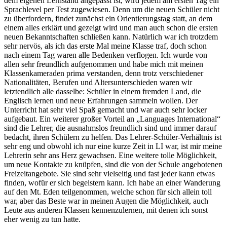
dem eigenen Lernstand angepasst ist, wird jedem am ersten Tag ein
Sprachlevel per Test zugewiesen. Denn um die neuen Schüler nicht
zu überfordern, findet zunächst ein Orientierungstag statt, an dem
einem alles erklärt und gezeigt wird und man auch schon die ersten
neuen Bekanntschaften schließen kann. Natürlich war ich trotzdem
sehr nervös, als ich das erste Mal meine Klasse traf, doch schon
nach einem Tag waren alle Bedenken verflogen. Ich wurde von
allen sehr freundlich aufgenommen und habe mich mit meinen
Klassenkameraden prima verstanden, denn trotz verschiedener
Nationalitäten, Berufen und Altersunterschieden waren wir
letztendlich alle dasselbe: Schüler in einem fremden Land, die
Englisch lernen und neue Erfahrungen sammeln wollen. Der
Unterricht hat sehr viel Spaß gemacht und war auch sehr locker
aufgebaut. Ein weiterer großer Vorteil an „Languages International“
sind die Lehrer, die ausnahmslos freundlich sind und immer darauf
bedacht, ihren Schülern zu helfen. Das Lehrer-Schüler-Verhältnis ist
sehr eng und obwohl ich nur eine kurze Zeit in LI war, ist mir meine
Lehrerin sehr ans Herz gewachsen. Eine weitere tolle Möglichkeit,
um neue Kontakte zu knüpfen, sind die von der Schule angebotenen
Freizeitangebote. Sie sind sehr vielseitig und fast jeder kann etwas
finden, wofür er sich begeistern kann. Ich habe an einer Wanderung
auf den Mt. Eden teilgenommen, welche schon für sich allein toll
war, aber das Beste war in meinen Augen die Möglichkeit, auch
Leute aus anderen Klassen kennenzulernen, mit denen ich sonst
eher wenig zu tun hatte.