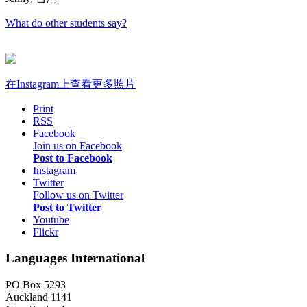
What do other students say?
在Instagram上查看更多照片
Print
RSS
Facebook
Join us on Facebook
Post to Facebook
Instagram
Twitter
Follow us on Twitter
Post to Twitter
Youtube
Flickr
Languages International
PO Box 5293
Auckland 1141