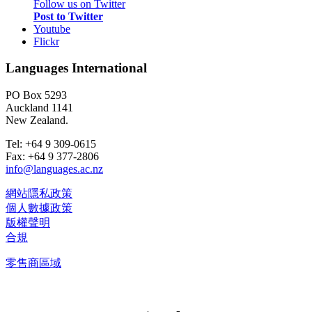
Follow us on Twitter
Post to Twitter
Youtube
Flickr
Languages International
PO Box 5293
Auckland 1141
New Zealand.
Tel: +64 9 309-0615
Fax: +64 9 377-2806
info@languages.ac.nz
網站隱私政策
個人數據政策
版權聲明
合規
零售商區域