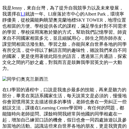
我是Jenny，來自台灣，為了提升自我競爭力以及未來發展，
我選擇在
LI
就讀一年。LI座落於市中心的Albert Park，環境寧
靜優美，從校園能夠眺望奧克蘭地標SKY TOWER，地理位置
也相當的方便。學校提供各式的課程，滿足學生針對不同需求
的學習，學校採用寓教於樂的方式，幫助我們記憶學習。師資
來自不同國家相當多元，並且細膩用心，師生之間亦師亦友，
課堂間相當活潑生動。學習之餘，亦能與來自世界各地的同學
有所交流，從中得以了解語言間的趣味性，雖說我們來自不同
的國家，更是使用著彼此陌生的語言，透過第三共通語，探索
文化之間的巧妙之處，對我而言是鼓舞我學習英文的一大動
力。
在LI學習的過程中，口說是我進步最多的技能，再來是聽力的
部分，畢竟在英語系國家生活，每天說英文是必須的，慢慢地
你會習慣用英文去描述很多的事情，老師也會在一旁糾正一些
錯誤文法，課後在Learning Centre學習時，有任何的問題，都
能隨時向老師提問。課餘時間我經常與他國的同學相處在一
起，增加自己練習口語的機會，假日也會一同四處旅遊以及參
加當地的活動。認識這些來自世界各地的朋友，更是我寶貴的