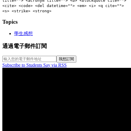
title=""> <acronym title=""> <b> <blockquote cite="">
<cite> <code> <del datetime=""> <em> <i> <q cite="">
<s> <strike> <strong>
Topics
學生感想
通過電子郵件訂閱
Subscribe to Students Say via RSS