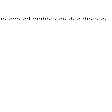
ite> <code> <del datetime=""> <em> <i> <q cite=""> <s>