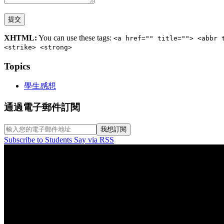
XHTML:
You can use these tags:
<a href="" title=""> <abbr 
<strike> <strong>
Topics
學生感想
通過電子郵件訂閱
Subscribe to Students Say via RSS