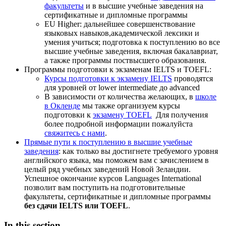
факультеты
и в высшие учебные заведения на
сертификатные и дипломные программы
EU Higher: дальнейшее совершенствование
языковых навыков,академической лексики и
умения учиться; подготовка к поступлению во все
высшие учебные заведения, включая бакалавриат,
а также программы поствысшего образования.
Программы подготовки к экзаменам IELTS и TOEFL:
Курсы подготовки к экзамену IELTS
проводятся
для уровней от lower intermediate до advanced
В зависимости от количества желающих, в
школе
в Окленде
мы также организуем курсы
подготовки к
экзамену TOEFL
Для получения
более подробной информации пожалуйста
свяжитесь с нами
.
Прямые пути к поступлению в высшие учебные
заведения
: как только вы достигнете требуемого уровня
английского языка, мы поможем вам с зачислением в
целый ряд учебных заведений Новой Зеландии.
Успешное окончание курсов Languages International
позволит вам поступить на подготовительные
факультеты, сертификатные и дипломные программы
без сдачи IELTS или TOEFL
.
In this section